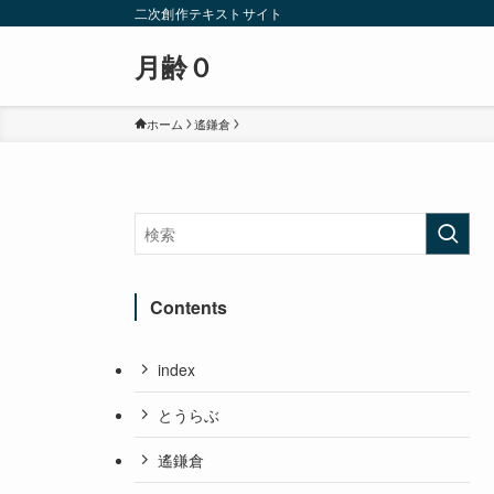
二次創作テキストサイト
月齢０
ホーム
遙鎌倉
Contents
index
とうらぶ
遙鎌倉