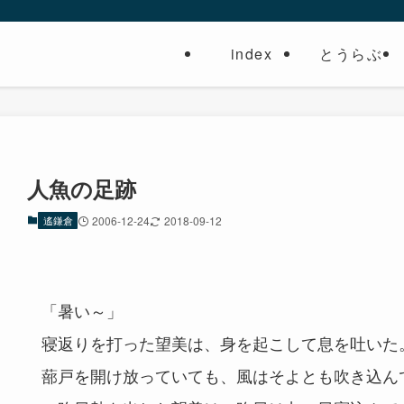
index
とうらぶ
人魚の足跡
遙鎌倉
2006-12-24
2018-09-12
「暑い～」
寝返りを打った望美は、身を起こして息を吐いた
蔀戸を開け放っていても、風はそよとも吹き込ん