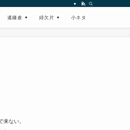
遙鎌倉
緋欠片
小ネタ
。
で来ない。