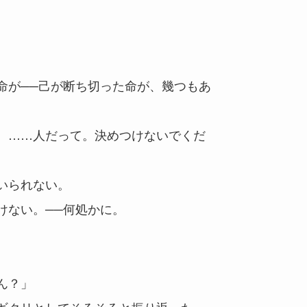
命が──己が断ち切った命が、幾つもあ
、……人だって。決めつけないでくだ
いられない。
けない。──何処かに。
ん？」