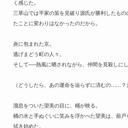
く感じた。
三草山では平家の策を見破り源氏が勝利したもの
たことに変わりはなかったのだから。
炎に包まれた京。
逃げまどう町の人々。
そして──熱風に晒されながら、仲間を見殺しに
（どうしたら、あの運命を辿らずに済むの……？
溜息をついた望美の目に、桶が映る。
桶の水と手ぬぐいに笑みを浮かべた望美は、蔀戸
拭き始めた。