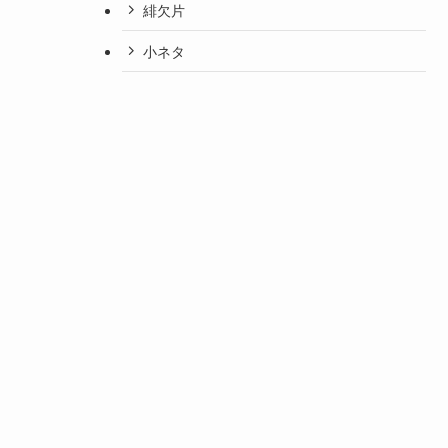
緋欠片
小ネタ