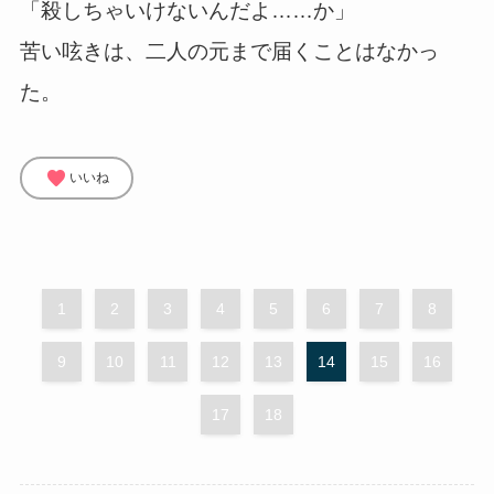
「殺しちゃいけないんだよ……か」
苦い呟きは、二人の元まで届くことはなかっ
た。
favorite
いいね
1
2
3
4
5
6
7
8
9
10
11
12
13
14
15
16
17
18