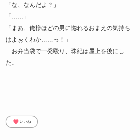
「な、なんだよ？」
「……」
「まあ、俺様ほどの男に惚れるおまえの気持ち
はよぉくわか……っ！」
お弁当袋で一発殴り、珠紀は屋上を後にし
た。
favorite
いいね