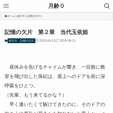
月齢０
ホーム
緋欠片
記憶の欠片
記憶の欠片 第２章 当代玉依姫
2010-04-13
2018-09-12
緋欠片
記憶の欠片
昼休みを告げるチャイムが響き、一目散に教
室を飛び出した珠紀は、屋上へのドアを前に深
呼吸をひとつ。
（先輩、もう来てるかな？）
早く逢いたくて駆けてきたのに、そのドアの