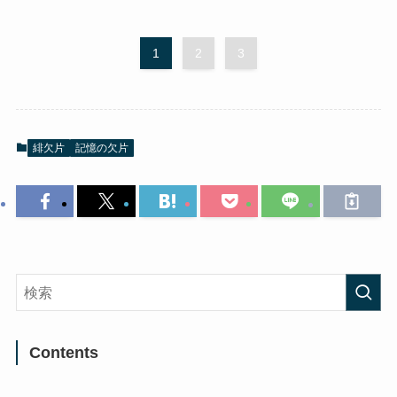
1
2
3
緋欠片
記憶の欠片
Contents