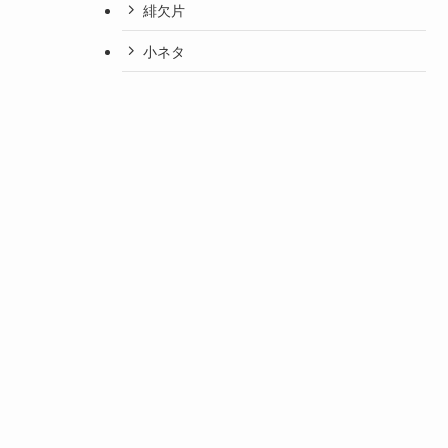
緋欠片
小ネタ