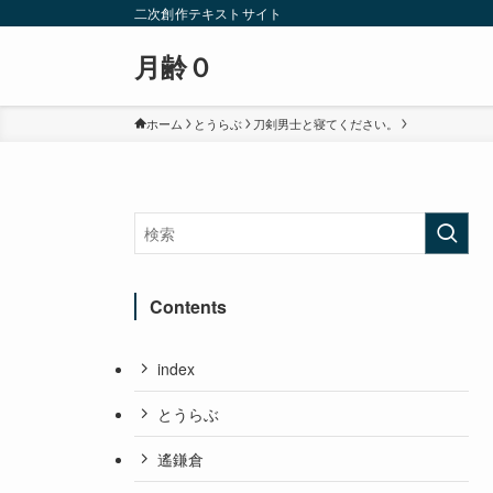
二次創作テキストサイト
月齢０
ホーム
とうらぶ
刀剣男士と寝てください。
Contents
index
とうらぶ
遙鎌倉