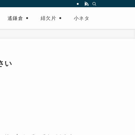
遙鎌倉
緋欠片
小ネタ
ださい