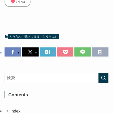
favorite
いいね
とうらぶ
鶴さにＳＳ（とうらぶ）
Contents
index