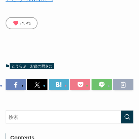
favorite
いいね
とうらぶ
お盆の鶴さに
Contents