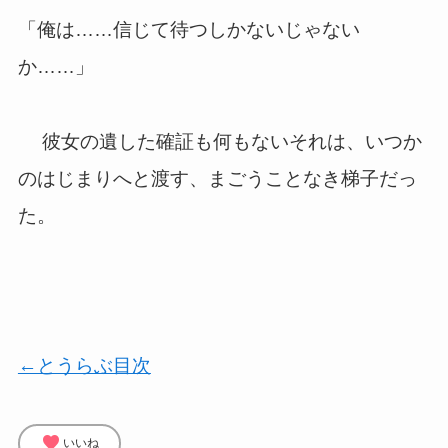
「俺は……信じて待つしかないじゃない
か……」
彼女の遺した確証も何もないそれは、いつか
のはじまりへと渡す、まごうことなき梯子だっ
た。
←とうらぶ目次
favorite
いいね