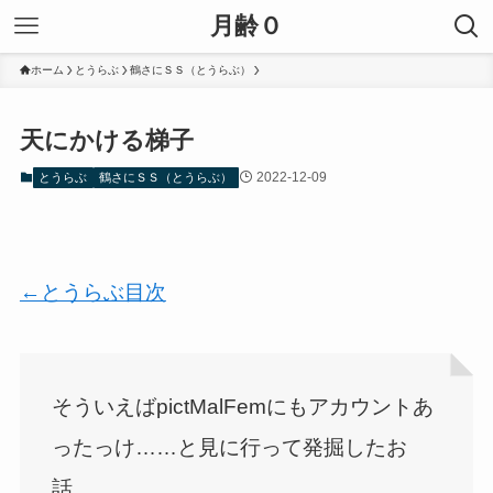
月齢０
ホーム
とうらぶ
鶴さにＳＳ（とうらぶ）
天にかける梯子
2022-12-09
とうらぶ
鶴さにＳＳ（とうらぶ）
←とうらぶ目次
そういえばpictMalFemにもアカウントあ
ったっけ……と見に行って発掘したお
話。