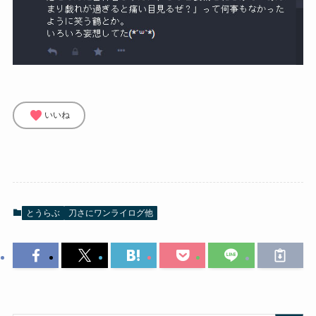
favorite
いいね
とうらぶ
刀さにワンライログ他