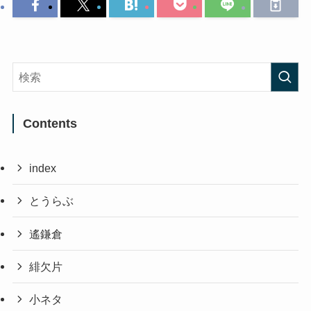
Contents
index
とうらぶ
遙鎌倉
緋欠片
小ネタ