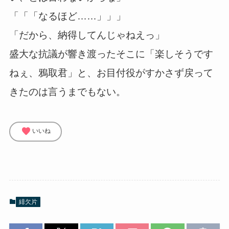
「「「なるほど……」」」
「だから、納得してんじゃねえっ」
盛大な抗議が響き渡ったそこに「楽しそうです
ねぇ、鴉取君」と、お目付役がすかさず戻って
きたのは言うまでもない。
favorite
いいね
緋欠片