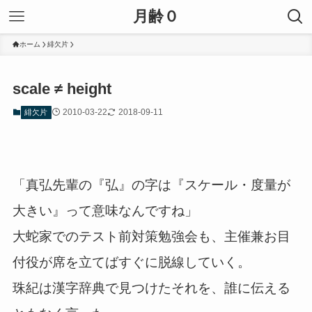
月齢０
ホーム
緋欠片
scale ≠ height
2010-03-22
2018-09-11
緋欠片
「真弘先輩の『弘』の字は『スケール・度量が
大きい』って意味なんですね」
大蛇家でのテスト前対策勉強会も、主催兼お目
付役が席を立てばすぐに脱線していく。
珠紀は漢字辞典で見つけたそれを、誰に伝える