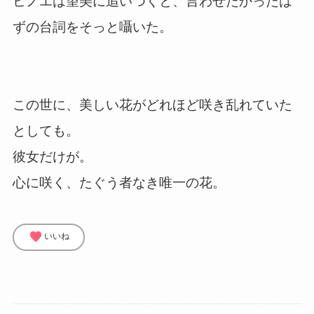
ヒノエは望美に追いつくと、言わせたかったは
ずの台詞をそっと囁いた。
この世に、美しい花がどれほど咲き乱れていた
としても。
彼女だけが。
心に咲く、たぐう者なき唯一の花。
favorite
いいね