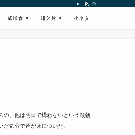
遙鎌倉
緋欠片
小ネタ
。
のの、他は明日で構わないという頼朝
いだ気分で皆が床についた。