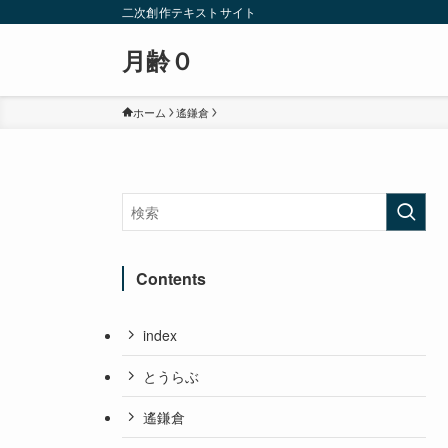
二次創作テキストサイト
月齢０
ホーム
遙鎌倉
Contents
index
とうらぶ
遙鎌倉