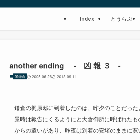
index
とうらぶ
another ending - 凶 報 ３ -
遙鎌倉
2005-06-26
2018-09-11
鎌倉の梶原邸に到着したのは、昨夕のことだった
景時は報告にくるようにと大倉御所に呼ばれたも
からの遣いがあり、昨夜は到着の安堵のままに寛