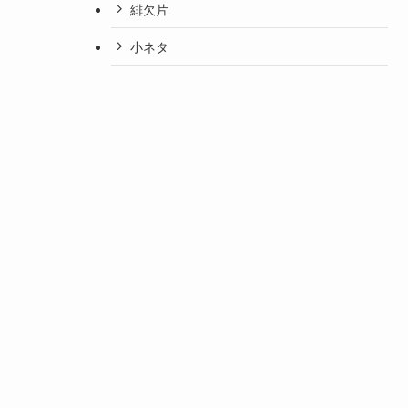
緋欠片
小ネタ