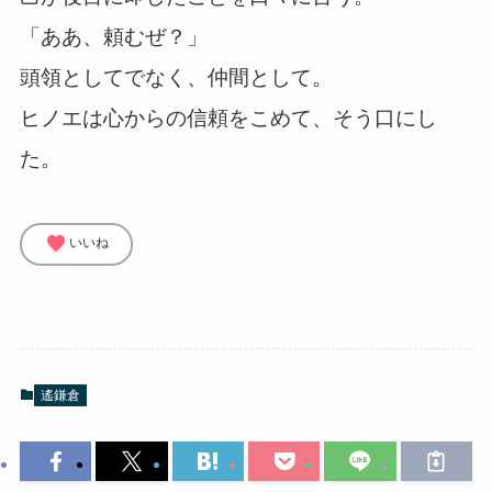
「ああ、頼むぜ？」
頭領としてでなく、仲間として。
ヒノエは心からの信頼をこめて、そう口にし
た。
favorite
いいね
遙鎌倉