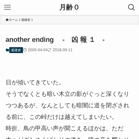
月齢０
ホーム
遙鎌倉
another ending - 凶 報 １ -
2005-04-04
2018-09-11
遙鎌倉
日が傾いてきていた。
そうでなくとも暗い木立の影がぐっと深くなり
つつあるが、なんとしても暗闇に道を閉ざされ
る前に、この峠だけは越えてしまいたい。
時折、鳥の甲高い声が聞こえるほかは、ただ