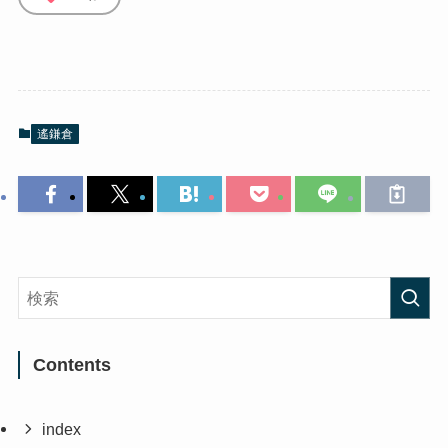
遙鎌倉
Contents
index