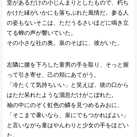
堂があるだけの小じんまりとしたもので、朽ち
かけた縁がいかにも落ちぶれた風情だ。参る人
の姿もないそこは、ただうるさいほどに鳴き立
てる蝉の声が響いていた。
その小さな社の奥。泉のそばに、彼がいた。
左隣に腰を下ろした童男の手を取り、そっと握
って引き寄せ、己の頬にあてがう。
「冷たくて気持ちいい」と笑えば、彼の口から
はただ呆れたような溜息だけがこぼれた。
袖の中にのぞく虹色の鱗を見つめるみおに、
「そこまで暑いなら、泉にでもつかればよい」
と言いながら童はやんわりと少女の手をほどい
た。