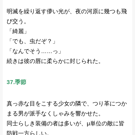
明滅を繰り返す儚い光が、夜の河原に幾つも飛
び交う。
「綺麗」
「でも、虫だぞ？」
「なんでそう……っ」
続きは彼の唇に柔らかに封じられた。
37.季節
真っ赤な目をこする少女の隣で、つり革につか
まる男が派手なくしゃみを響かせた。
同士らしき装備の者は多いが、μ単位の敵に皆
防戦一方らしい。